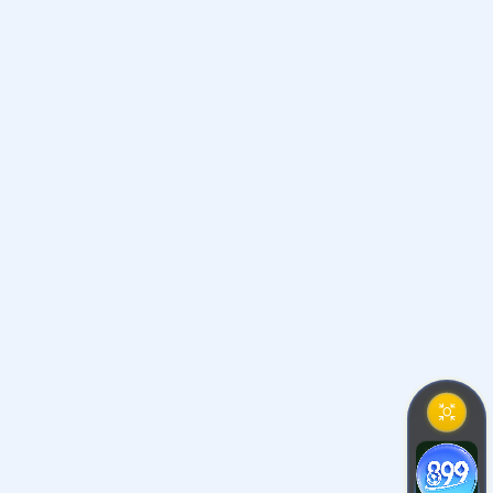
新闻资讯
2026世界杯买球推荐全站指南