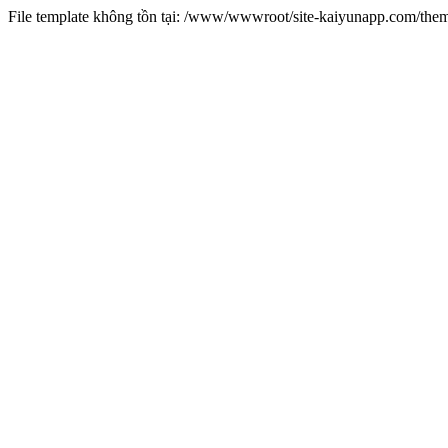
File template không tồn tại: /www/wwwroot/site-kaiyunapp.com/the