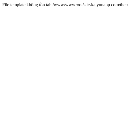
File template không tồn tại: /www/wwwroot/site-kaiyunapp.com/the