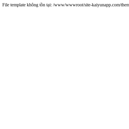
File template không tồn tại: /www/wwwroot/site-kaiyunapp.com/the