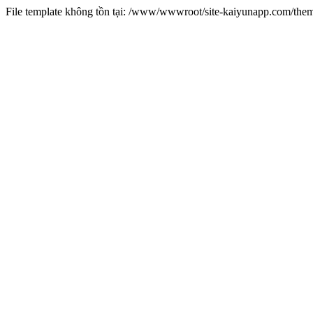
File template không tồn tại: /www/wwwroot/site-kaiyunapp.com/the