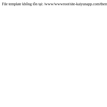
File template không tồn tại: /www/wwwroot/site-kaiyunapp.com/the