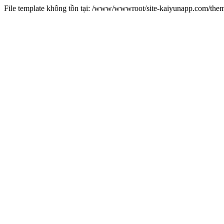
File template không tồn tại: /www/wwwroot/site-kaiyunapp.com/the